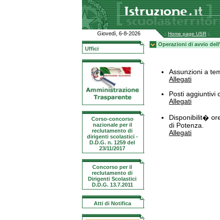
Giovedì, 6-8-2026
.:
Home page USR
:.
Operazioni di avvio del
Uffici
Assunzioni a te
Allegati
Posti aggiuntivi
Allegati
Disponibilit� or
Corso-concorso
nazionale per il
di Potenza.
reclutamento di
Allegati
dirigenti scolastici -
D.D.G. n. 1259 del
23/11/2017
Concorso per il
reclutamento di
Dirigenti Scolastici
D.D.G. 13.7.2011
Atti di Notifica