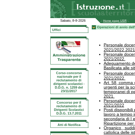
Sabato, 8-8-2026
.:
Home page USR
:.
Operazioni di avvio del
Uffici
Personale docent
2021/2022.2021
Personale docent
2021/2022.
Adeguamento del
Basilicata alle s
Corso-concorso
Personale docent
nazionale per il
2021/2022.
reclutamento di
Art. 58, comma 4
dirigenti scolastici -
urgenti per la scu
D.D.G. n. 1259 del
23/11/2017
temporanei di p
2021.
Personale docent
Concorso per il
2021/2022
reclutamento di
Posti disponibil
Dirigenti Scolastici
D.D.G. 13.7.2011
lavoro a tempo i
secondaria di I 
Ripartizione per 
Atti di Notifica
Organico , suddi
cattolica delle is