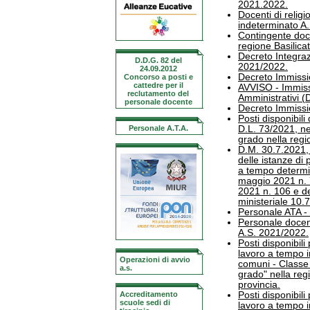
2021.2022.
Docenti di religi
indeterminato A
Contingente docen
regione Basilica
Decreto Integraz
D.D.G. 82 del
2021/2022.
24.09.2012
Decreto Immissio
Concorso a posti e
cattedre per il
AVVISO - Immissi
reclutamento del
Amministrativi (
personale docente
Decreto Immissio
Posti disponibili
Personale A.T.A.
D.L. 73/2021, nel
grado nella regi
D.M. 30.7.2021, 
delle istanze di 
a tempo determin
maggio 2021 n. 7
2021 n. 106 e de
ministeriale 10.
Personale ATA - 
Personale docent
A.S. 2021/2022.
Posti disponibil
lavoro a tempo i
Operazioni di avvio
comuni - Classe d
a.s.
grado" nella regi
provincia.
Accreditamento
Posti disponibil
scuole sedi di
lavoro a tempo i