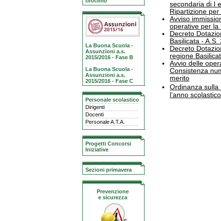
tirocinio
secondaria di I e
Ripartizione per 
Avviso immission
operative per la 
Decreto Dotazion
Basilicata - A.S
La Buona Scuola -
Decreto Dotazion
Assunzioni a.s.
regione Basilica
2015/2016 - Fase B
Avvio delle oper
La Buona Scuola -
Consistenza nume
Assunzioni a.s.
merito
2015/2016 - Fase C
Ordinanza sulla
l’anno scolasti
Personale scolastico
Dirigenti
Docenti
Personale A.T.A.
Progetti Concorsi
Iniziative
Sezioni primavera
Prevenzione
e sicurezza