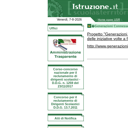
Venerdì, 7-8-2026
.:
Home page USR
:.
�Generazioni Conness
Uffici
Progetto "Generazioni 
delle iniziative volte 
http://www.generazion
Corso-concorso
nazionale per il
reclutamento di
dirigenti scolastici -
D.D.G. n. 1259 del
23/11/2017
Concorso per il
reclutamento di
Dirigenti Scolastici
D.D.G. 13.7.2011
Atti di Notifica