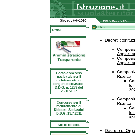
Giovedì, 6-8-2026
.:
Home page USR
:.
Uffici
Uffici
Decreti costitu
Composizi
Aggiorna
Composizi
Aggiorna
Composiz
Corso-concorso
Ricerca -
nazionale per il
reclutamento di
Co
dirigenti scolastici -
Ist
D.D.G. n. 1259 del
20
23/11/2017
Composiz
Concorso per il
Ricerca -
reclutamento di
Co
Dirigenti Scolastici
Ist
D.D.G. 13.7.2011
apr
Atti di Notifica
Decreto di Organ